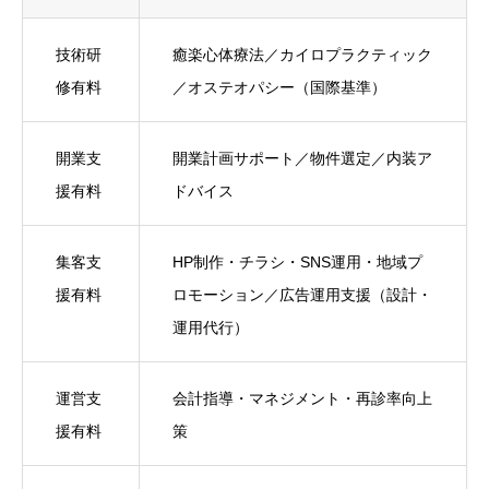
技術研
癒楽心体療法／カイロプラクティック
修有料
／オステオパシー（国際基準）
開業支
開業計画サポート／物件選定／内装ア
援有料
ドバイス
集客支
HP制作・チラシ・SNS運用・地域プ
援有料
ロモーション／広告運用支援（設計・
運用代行）
運営支
会計指導・マネジメント・再診率向上
援有料
策